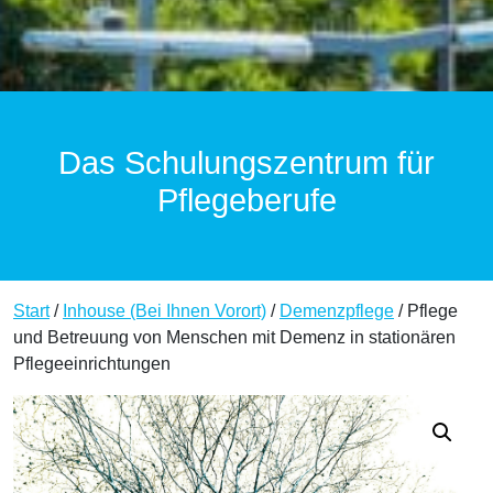
Das Schulungszentrum für
Pflegeberufe
Start
/
Inhouse (Bei Ihnen Vorort)
/
Demenzpflege
/ Pflege
und Betreuung von Menschen mit Demenz in stationären
Pflegeeinrichtungen