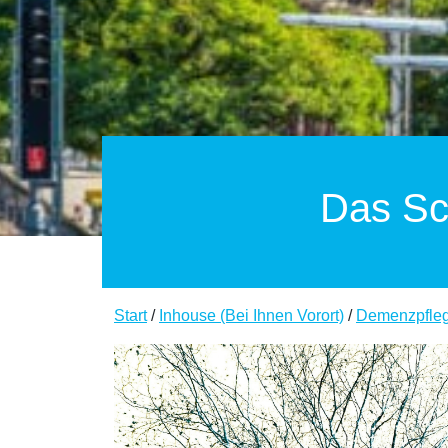
Das Sc
Start
/
Inhouse (Bei Ihnen Vorort)
/
Demenzpfle