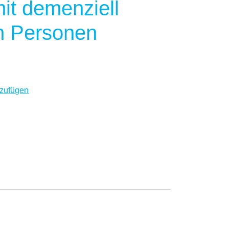
mit demenziell
n Personen
streflexion - Grundlage der Arbeit mit demenziell veränderte
zufügen