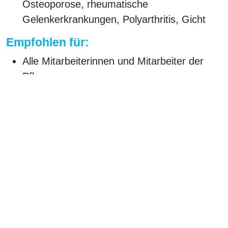
Osteoporose, rheumatische
Gelenkerkrankungen, Polyarthritis, Gicht
Empfohlen für:
Alle Mitarbeiterinnen und Mitarbeiter der
Pflege
Weitere Informationen:
Umfang:
3 UE
Preis:
auf Anfrage
Ähnliche Produkte