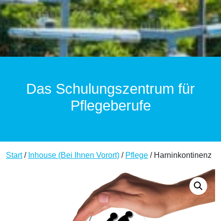
Das Schulungszentrum für
Pflegeberufe
Start
/
Inhouse (Bei Ihnen Vorort)
/
Pflege
/ Harninkontinenz