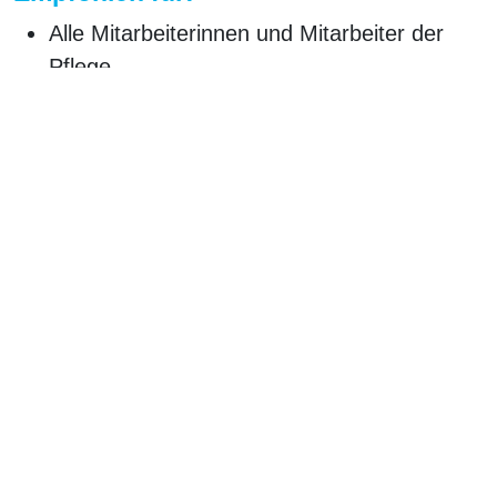
Alle Mitarbeiterinnen und Mitarbeiter der
Pflege
Weitere Informationen:
Umfang:
9 UE
Preis:
auf Anfrage
Ähnliche Produkte
Fotodokumentation von
Versorgung eines Ulcus