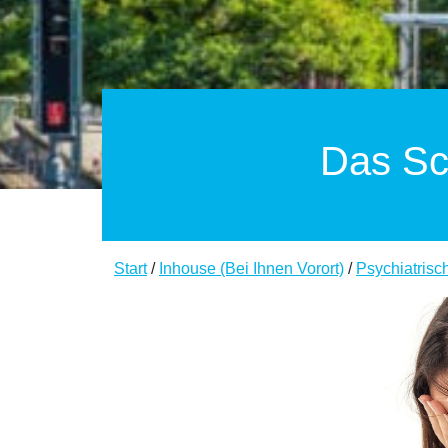
Das Sc
Start
/
Inhouse (Bei Ihnen Vorort)
/
Psychiatrisc