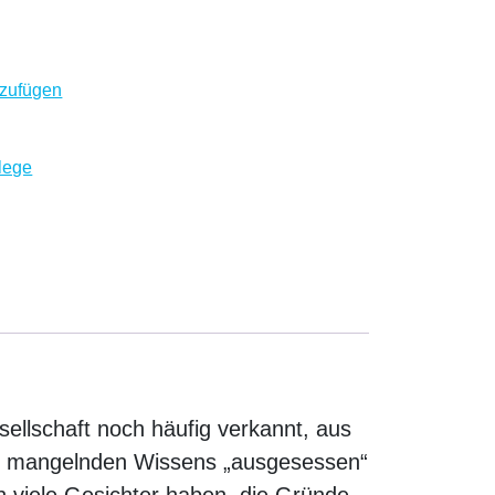
stehung, Verständnis und konstruktives Handeln Menge
zufügen
lege
ellschaft noch häufig verkannt, aus
nd mangelnden Wissens „ausgesessen“