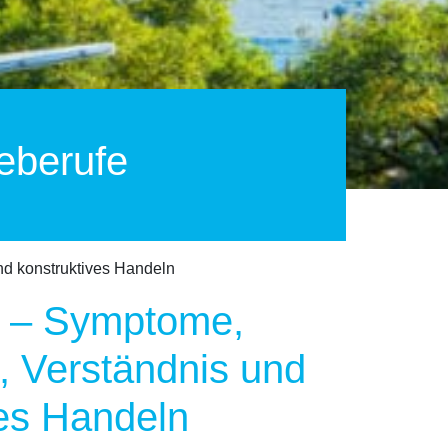
eberufe
nd konstruktives Handeln
n – Symptome,
, Verständnis und
ves Handeln