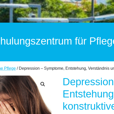
hulungszentrum für Pfleg
he Pflege
/ Depression – Symptome, Entstehung, Verständnis u
Depressio
Entstehung
konstrukti