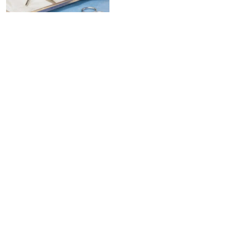
Wundexperte ICW
610,00
€
exkl. 19 % MwSt.
Weiterlesen
Copyright © 2021
Impressum
|
Datenschutz
|
AGB & Wiederrufsbelehrung