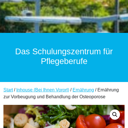
Das Schulungszentrum für
Pflegeberufe
Start
/
Inhouse (Bei Ihnen Vorort)
/
Ernährung
/ Ernährung
zur Vorbeugung und Behandlung der Osteoporose