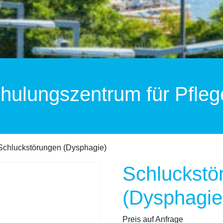
hulungszentrum für Pfleg
Schluckstörungen (Dysphagie)
Schluckstö
(Dysphagie
Preis auf Anfrage