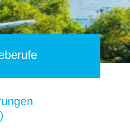
eberufe
rungen
)