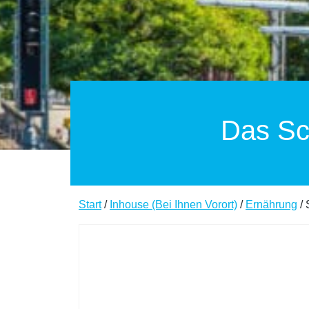
Das Sc
Start
/
Inhouse (Bei Ihnen Vorort)
/
Ernährung
/ 