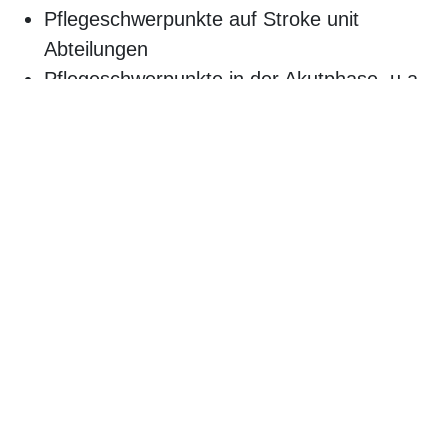
Pflegeschwerpunkte auf Stroke unit
Abteilungen
Pflegeschwerpunkte in der Akutphase, u.a.
Lagerung von cerebral geschädigten
Patienten, cerebroprotektiv ausgerichtete
Pflege
Einführung in das Bobath-Konzept
Empfohlen für:
Alle Mitarbeiterinnen und Mitarbeiter der
Pflege
Weitere Informationen:
Umfang:
8 UE
Preis:
auf Anfrage