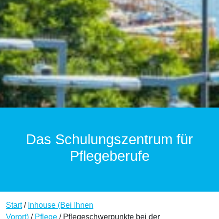
Das Schulungszentrum für
Pflegeberufe
Start
/
Inhouse (Bei Ihnen
Vorort)
/
Pflege
/ Pflegeschwerpunkte bei der