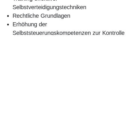
Selbstverteidigungstechniken
Rechtliche Grundlagen
Erhöhung der
Selbststeuerungskompetenzen zur Kontrolle
der Interaktionen in Konfliktsituationen
Ampelprinzip DOSB (Deutscher
Olympischer Sportbund)
Gewaltfreie Kommunikation in „explosiven“
Situationen
Empfohlen für:
Alle Mitarbeiterinnen und Mitarbeiter von
pflegenden oder betreuenden Einrichtungen
Weitere Informationen: