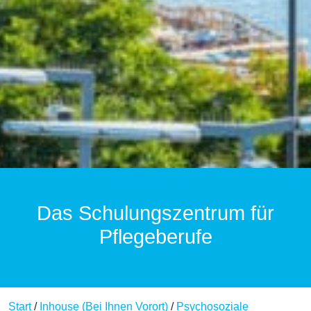
Das Schulungszentrum für
Pflegeberufe
Start
/
Inhouse (Bei Ihnen Vorort)
/
Psychosoziale