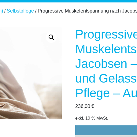
m)
/
Selbstpflege
/ Progressive Muskelentspannung nach Jacobse
Progressiv
Muskelent
Jacobsen –
und Gelasse
Pflege – A
236,00
€
exkl. 19 % MwSt.