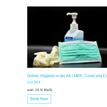
Online: Hygiene in der AK / MRE, Covid und C
112,00
€
exkl. 19 % MwSt.
Book Now