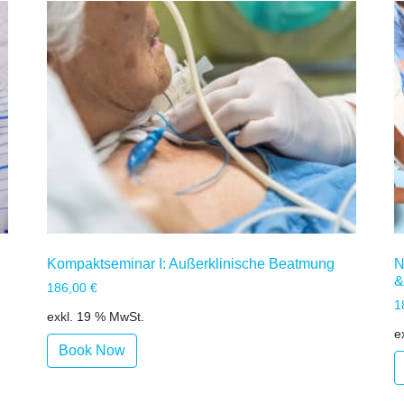
Kompaktseminar I: Außerklinische Beatmung
N
&
186,00
€
1
exkl. 19 % MwSt.
e
Book Now